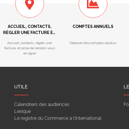
ACCUEIL, CONTACTS,
COMPTES ANNUELS
RÉGLER UNE FACTURE ET
PRISE DE RENDEZ-VOUS
Accueil, contacts, régler une
Déposer des comptes sociaux
facture, et prise de rendez-vous
en ligne
UTILE
L
Calendriers des audiences
Fo
Lexique
Le registre du Commerce à l'international