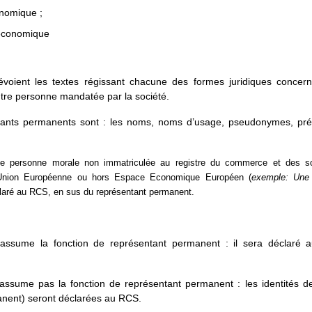
onomique ;
 économique
révoient les textes régissant chacune des formes juridiques concer
utre personne mandatée par la société.
tants permanents sont : les noms, noms d’usage, pseudonymes, pré
ne personne morale non immatriculée au registre du commerce et des 
 Union Européenne ou hors Espace Economique Européen (
exemple: Une 
éclaré au RCS, en sus du représentant permanent.
 assume la fonction de représentant permanent : il sera déclaré 
’assume pas la fonction de représentant permanent : les identités 
anent) seront déclarées au RCS.