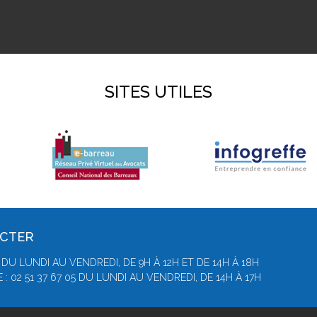
SITES UTILES
ACTER
 DU LUNDI AU VENDREDI, DE 9H À 12H ET DE 14H À 18H
 02 51 37 67 05 DU LUNDI AU VENDREDI, DE 14H À 17H