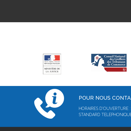
POUR NOUS CONT
HORAIRES D'OUVERTURE :
STANDARD TELEPHONIQUE :