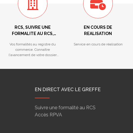
RCS, SUIVRE UNE
EN COURS DE
FORMALITE AU RCS,
REALISATION
REGISTRE DES LMNP,
Vos formalités au registre du
Service en cours de réalisation
HYPOTHEQUES
commerce. Connaître
MARITIMES...
l'avancement de votre dossier
déposé au Greffe.
EN DIRECT AVEC LE GREFFE
Suivre une formalité au RCS
Accès RPVA