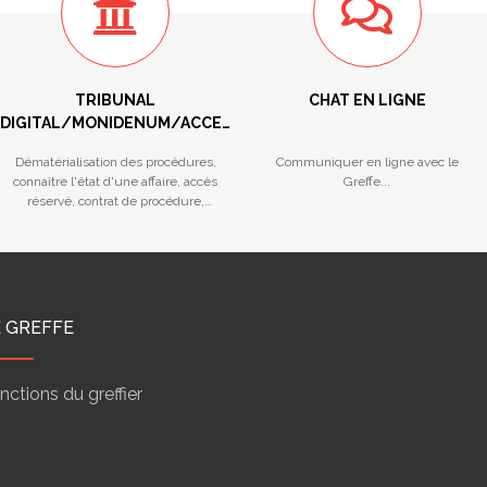
TRIBUNAL
CHAT EN LIGNE
DIGITAL/MONIDENUM/ACCES
RESERVE/STATISTIQUES
Dématérialisation des procédures,
Communiquer en ligne avec le
connaître l'état d'une affaire, accès
Greffe...
réservé, contrat de procédure,
calendriers des audiences...
E GREFFE
nctions du greffier