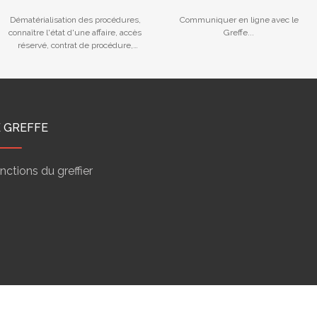
RESERVE/STATISTIQUES
Dématérialisation des procédures,
Communiquer en ligne avec le
connaître l'état d'une affaire, accès
Greffe...
réservé, contrat de procédure,
calendriers des audiences...
E GREFFE
nctions du greffier