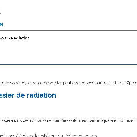
SNC - Radiation
 des sociétés, le dossier complet peut être déposé sur le site
https://proc
sier de radiation
 opérations de liquidation et certifié conformes par le liquidateur.
un exem
ue la société dissoute est à jour du règlement de ses