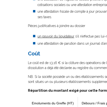
cotisations sociales ou une attestation entrepr
une attestation fiscale de compte à jour prouvan
ses taxes.
Pièces justificatives à joindre au dossier
un pouvoir du liquidateur
s’il n’effectue pas lu
une attestation de parution dans un journal d’a
Coût
Le coût est de 13,16 € si la clôture des opérations de 
dissolution a déjà été déclarée au registre du commerc
NB: Si la société possède un ou des établissements se
sont situés un ou plusieurs établissements supplémen
Répartition du montant exigé pour cette form
Emoluments du Greffe (HT)
Débours / Frais 