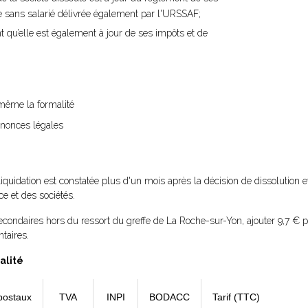
ise sans salarié délivrée également par l'URSSAF;
t qu’elle est également à jour de ses impôts et de
i-même la formalité
nnonces légales
liquidation est constatée plus d'un mois après la décision de dissolution e
e et des sociétés.
condaires hors du ressort du greffe de La Roche-sur-Yon, ajouter 9,7 € p
taires.
alité
postaux
TVA
INPI
BODACC
Tarif (TTC)