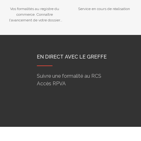
REGISTRE DES LMNP,
Vos formalités au registre du
Service en cours de réalisation
HYPOTHEQUES
commerce. Connaître
MARITIMES...
l'avancement de votre dossier
déposé au Greffe.
EN DIRECT AVEC LE GREFFE
Suivre une formalité au RCS
Accès RPVA