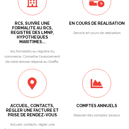
RCS, SUIVRE UNE
EN COURS DE REALISATION
FORMALITE AU RCS,
REGISTRE DES LMNP,
Service en cours de réalisation
HYPOTHEQUES
MARITIMES...
Vos formalités au registre du
commerce. Connaître l'avancement
de votre dossier déposé au Greffe.
ACCUEIL, CONTACTS,
COMPTES ANNUELS
RÉGLER UNE FACTURE ET
PRISE DE RENDEZ-VOUS
Déposer des comptes sociaux
Accueil, contacts, régler une