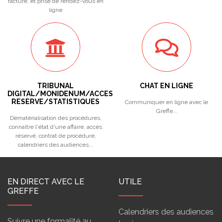
facture, et prise de rendez-vous en
ligne
TRIBUNAL
CHAT EN LIGNE
DIGITAL/MONIDENUM/ACCES
RESERVE/STATISTIQUES
Communiquer en ligne avec le
Greffe...
Dématérialisation des procédures,
connaître l'état d'une affaire, accès
réservé, contrat de procédure,
calendriers des audiences...
EN DIRECT AVEC LE
UTILE
GREFFE
Calendriers des audiences
Suivre une formalité au