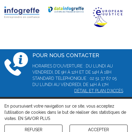
POUR NOUS CONTACTER
HORAIRES D'OUVERTURE : DU LUNDI AU
VENDREDI, DE 9H À 12H ET DE 14H À 18H
STANDARD TELEPHONIQUE : 02 51 37 67 05
DU LUNDI AU VENDREDI, DE 14H À 17H
DÉTAIL ET PLAN D'ACCÈS
En poursuivant votre navigation sur ce site, vous acceptez
© 2026, Greffe du tribunal de commerce de La Roche-sur-Yon
l’utilisation de cookies dans le but de réaliser des statistiques de
-
Mentions légales
-
Contact
-
Gestion des cookies
-
Politique
visites.
EN SAVOIR PLUS
de confidentialité et de cookies
Version : 1.8.1
REFUSER
ACCEPTER