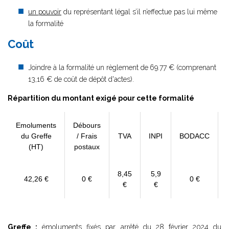
un pouvoir
du représentant légal s’il n’effectue pas lui même
la formalité
Coût
Joindre à la formalité un règlement de
69.77 € (comprenant
13,16 € de coût de dépôt d'actes).
Répartition du montant exigé pour cette formalité
Emoluments
Débours
du Greffe
/ Frais
TVA
INPI
BODACC
(HT)
postaux
8,45
5,9
42,26 €
0 €
0 €
€
€
Greffe :
émoluments fixés par
arrêté du 28 février 2024
du