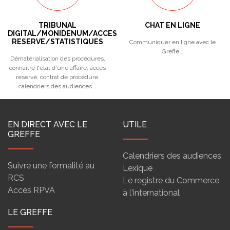
TRIBUNAL
CHAT EN LIGNE
DIGITAL/MONIDENUM/ACCES
RESERVE/STATISTIQUES
Communiquer en ligne avec le
Greffe...
Dématérialisation des procédures,
connaître l'état d'une affaire, accès
réservé, contrat de procédure,
calendriers des audiences...
EN DIRECT AVEC LE
UTILE
GREFFE
Calendriers des audiences
Suivre une formalité au
Lexique
RCS
Le registre du Commerce
Accès RPVA
à l'international
LE GREFFE