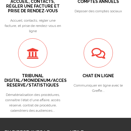
ACCUEIL, CONTACTS,
COMPTES ANNUELS
RÉGLER UNE FACTURE ET
PRISE DE RENDEZ-VOUS
Déposer des comptes sociaux
Accueil, contacts, régler une
facture, et prise de rendez-vous en
ligne
TRIBUNAL
CHAT EN LIGNE
DIGITAL/MONIDENUM/ACCES
RESERVE/STATISTIQUES
Communiquer en ligne avec le
Greffe...
Dématérialisation des procédures,
connaître l'état d'une affaire, accès
réservé, contrat de procédure,
calendriers des audiences...