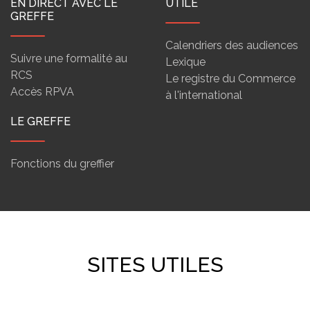
EN DIRECT AVEC LE
UTILE
GREFFE
Calendriers des audiences
Suivre une formalité au
Lexique
RCS
Le registre du Commerce
Accès RPVA
à l'international
LE GREFFE
Fonctions du greffier
SITES UTILES