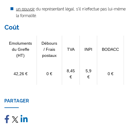
un pouvoir
du représentant légal, s'il n'effectue pas lui-même
la formalité.
Coût
Emoluments
Débours
du Greffe
/ Frais
TVA
INPI
BODACC
(HT)
postaux
8,45
5,9
42,26 €
0 €
0 €
€
€
PARTAGER