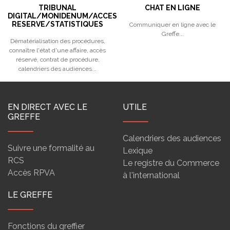
TRIBUNAL
CHAT EN LIGNE
DIGITAL/MONIDENUM/ACCES
RESERVE/STATISTIQUES
Communiquer en ligne avec le
Greffe...
Dématérialisation des procédures,
connaître l'état d'une affaire, accès
réservé, contrat de procédure,
calendriers des audiences...
EN DIRECT AVEC LE
UTILE
GREFFE
Calendriers des audiences
Suivre une formalité au
Lexique
RCS
Le registre du Commerce
Accès RPVA
à l'international
LE GREFFE
Fonctions du greffier