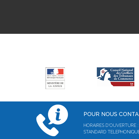
POUR NOUS CONT
HORAIRES D'OUVERTURE :
STANDARD TELEPHONIQUE :