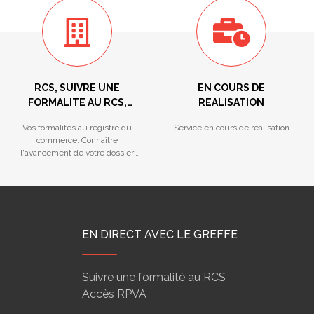
RCS, SUIVRE UNE
EN COURS DE
FORMALITE AU RCS,
REALISATION
REGISTRE DES LMNP,
Vos formalités au registre du
Service en cours de réalisation
HYPOTHEQUES
commerce. Connaître
MARITIMES...
l'avancement de votre dossier
déposé au Greffe.
EN DIRECT AVEC LE GREFFE
Suivre une formalité au RCS
Accès RPVA