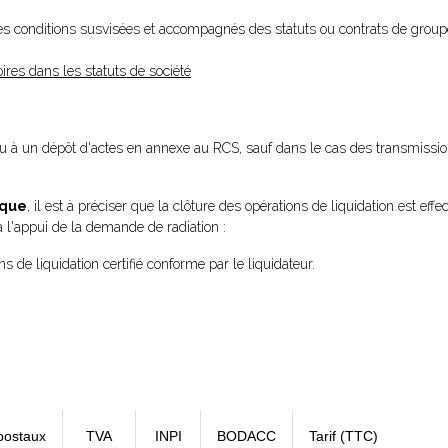
les conditions susvisées et accompagnés des statuts ou contrats de group
ires dans les statuts de société
 à un dépôt d'actes en annexe au RCS, sauf dans le cas des transmissio
ique
, il est à préciser que la clôture des opérations de liquidation est eff
 à l'appui de la demande de radiation :
s de liquidation certifié conforme par le liquidateur.
postaux
TVA
INPI
BODACC
Tarif (TTC)