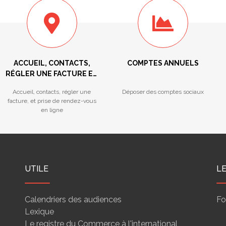
ACCUEIL, CONTACTS,
COMPTES ANNUELS
RÉGLER UNE FACTURE ET
PRISE DE RENDEZ-VOUS
Accueil, contacts, régler une
Déposer des comptes sociaux
facture, et prise de rendez-vous
en ligne
UTILE
L
Calendriers des audiences
Fo
Lexique
Le registre du Commerce à l'international