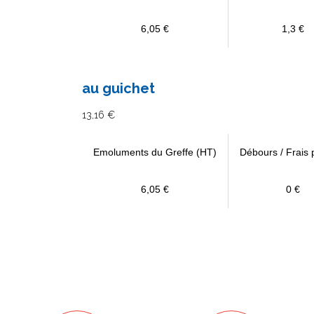
6,05 €
1,3 €
au guichet
13,16 €
Emoluments du Greffe (HT)
Débours / Frais 
6,05 €
0 €