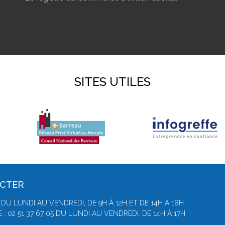
SITES UTILES
ACTER
 DU LUNDI AU VENDREDI, DE 9H À 12H ET DE 14H À 18H
 02 51 37 67 05 DU LUNDI AU VENDREDI, DE 14H À 17H