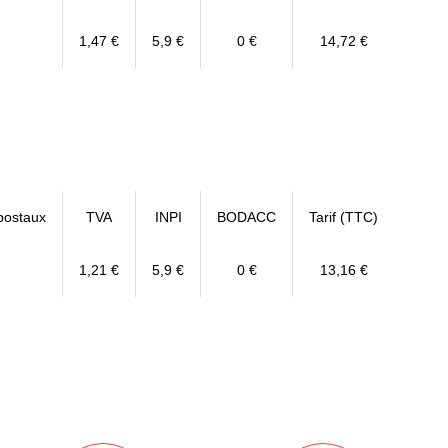
1,47 €
5,9 €
0 €
14,72 €
postaux
TVA
INPI
BODACC
Tarif (TTC)
1,21 €
5,9 €
0 €
13,16 €