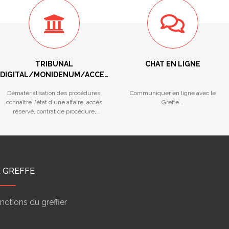
TRIBUNAL
CHAT EN LIGNE
DIGITAL/MONIDENUM/ACCES
RESERVE/STATISTIQUES
Dématérialisation des procédures,
Communiquer en ligne avec le
connaître l'état d'une affaire, accès
Greffe...
réservé, contrat de procédure,
calendriers des audiences...
E GREFFE
nctions du greffier