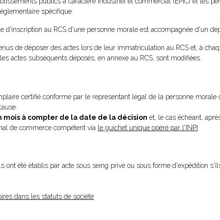
blissements publics à caractère industriel et commercial (EPIC) et les p
 réglementaire spécifique.
ande d'inscription au RCS d'une personne morale est accompagnée d'un dép
tenus de déposer des actes lors de leur immatriculation au RCS et, à chaq
et les actes subséquents déposés, en annexe au RCS, sont modifiées.
aire certifié conforme par le représentant légal de la personne morale 
cause.
n mois à compter de la date de la décision
et, le cas échéant, aprè
bunal de commerce compétent via
le guichet unique opéré par l'INPI
s ont été établis par acte sous seing privé ou sous forme d'expédition s'ils
ires dans les statuts de société