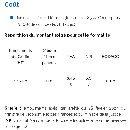
Coût
Joindre à la formalité un règlement de 185.77 € (comprenant
13,16 € de coût de dépôt d'actes).
Répartition du montant exigé pour cette formalité
Emoluments
Débours
du Greffe
/ Frais
TVA
INPI
BODACC
(HT)
postaux
8,45
5,9
42,26 €
0 €
116 €
€
€
Greffe :
émoluments fixés par
arrêté du 28 février 2024
du
ministre de l'économie et des finances et du ministre de la justice
INPI :
Institut National de la Propriété Industrielle (somme reversée
par le greffe)