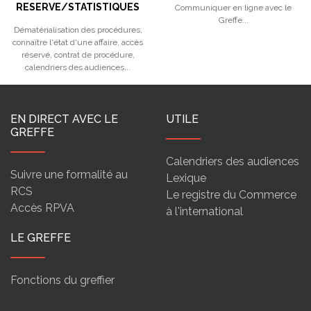
RESERVE/STATISTIQUES
Communiquer en ligne avec le
Greffe...
Dématérialisation des procédures,
connaître l'état d'une affaire, accès
réservé, contrat de procédure,
calendriers des audiences...
EN DIRECT AVEC LE
UTILE
GREFFE
Calendriers des audiences
Suivre une formalité au
Lexique
RCS
Le registre du Commerce
Accès RPVA
à l'international
LE GREFFE
Fonctions du greffier