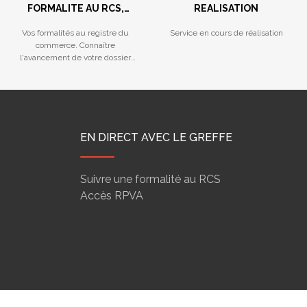
FORMALITE AU RCS,
REALISATION
REGISTRE DES LMNP,
Vos formalités au registre du
Service en cours de réalisation
HYPOTHEQUES
commerce. Connaître
MARITIMES...
l'avancement de votre dossier
déposé au Greffe.
EN DIRECT AVEC LE GREFFE
Suivre une formalité au RCS
Accès RPVA