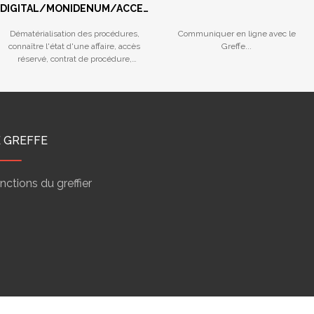
DIGITAL/MONIDENUM/ACCES
RESERVE/STATISTIQUES
Dématérialisation des procédures,
Communiquer en ligne avec le
connaître l'état d'une affaire, accès
Greffe...
réservé, contrat de procédure,
calendriers des audiences...
E GREFFE
nctions du greffier