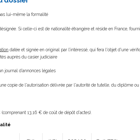
au dossier
 pas lui-même la formalité
ésignée. Si celle-ci est de nationalité étrangère et réside en France, fourn
ation
datée et signée en original par l’intéressé, qui fera l'objet d'une vérifi
s auprès du casier judiciaire
 un journal d’annonces légales
une copie de l'autorisation délivrée par l'autorité de tutelle, du diplôme ou 
 (comprenant 13,16 € de coût de dépôt d'actes).
alité