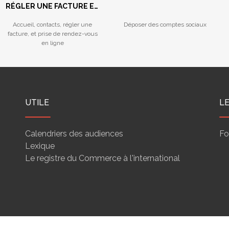
RÉGLER UNE FACTURE ET
PRISE DE RENDEZ-VOUS
Accueil, contacts, régler une
Déposer des comptes sociaux
facture, et prise de rendez-vous
en ligne
UTILE
L
Calendriers des audiences
Fo
Lexique
Le registre du Commerce à l'international