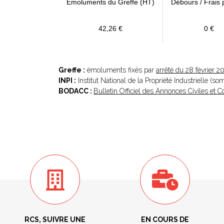
Emoluments du Greffe (HT)
Débours / Frais 
42,26 €
0 €
Greffe :
émoluments fixés par
arrêté du 28 février 2
INPI :
Institut National de la Propriété Industrielle (s
BODACC :
Bulletin Officiel des Annonces Civiles et
RCS, SUIVRE UNE
EN COURS DE