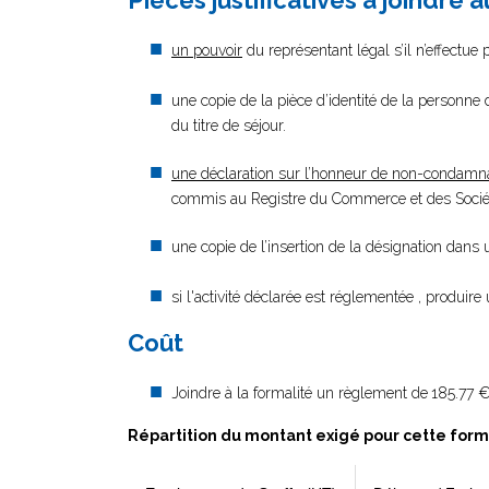
Pièces justificatives à joindre 
un pouvoir
du représentant légal s’il n’effectue
une copie de la pièce d’identité de la personne d
du titre de séjour.
une déclaration sur l’honneur de non-condamn
commis au Registre du Commerce et des Société
une copie de l’insertion de la désignation dans
si l'activité déclarée est réglementée , produire 
Coût
Joindre à la formalité un règlement de
185.77 €
Répartition du montant exigé pour cette form