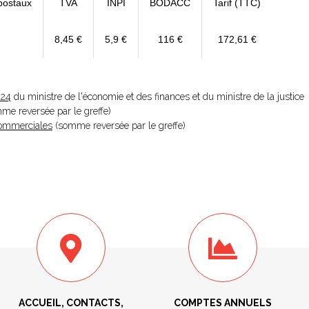
postaux
TVA
INPI
BODACC
Tarif (TTC)
8,45 €
5,9 €
116 €
172,61 €
024
du ministre de l'économie et des finances et du ministre de la justice
omme reversée par le greffe)
 Commerciales
(somme reversée par le greffe)
ACCUEIL, CONTACTS,
COMPTES ANNUELS