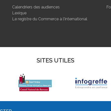
Calendriers des audiences
Fo
Lexique
Le registre du Commerce à l'international
SITES UTILES