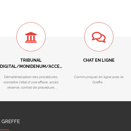
TRIBUNAL
CHAT EN LIGNE
DIGITAL/MONIDENUM/ACCES
RESERVE/STATISTIQUES
Dématérialisation des procédures,
Communiquer en ligne avec le
connaître l'état d'une affaire, accès
Greffe...
réservé, contrat de procédure,
calendriers des audiences...
E GREFFE