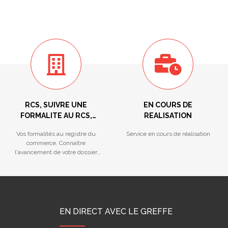
RCS, SUIVRE UNE
EN COURS DE
FORMALITE AU RCS,
REALISATION
REGISTRE DES LMNP,
Vos formalités au registre du
Service en cours de réalisation
HYPOTHEQUES
commerce. Connaître
MARITIMES...
l'avancement de votre dossier
déposé au Greffe.
EN DIRECT AVEC LE GREFFE