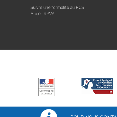
Suivre une formalité au RCS
Accès RPVA