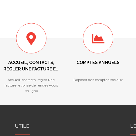
ACCUEIL, CONTACTS,
COMPTES ANNUELS
RÉGLER UNE FACTURE ET
PRISE DE RENDEZ-VOUS
Accueil, contacts, régler une
Déposer des comptes sociaux
facture, et prise de rendez-vous
en ligne
UTILE
L