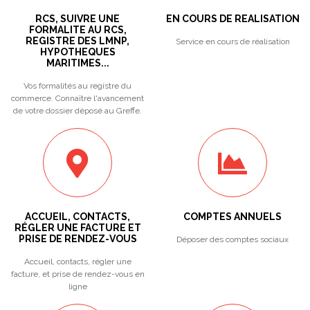
RCS, SUIVRE UNE
EN COURS DE REALISATION
FORMALITE AU RCS,
REGISTRE DES LMNP,
Service en cours de réalisation
HYPOTHEQUES
MARITIMES...
Vos formalités au registre du
commerce. Connaître l'avancement
de votre dossier déposé au Greffe.
ACCUEIL, CONTACTS,
COMPTES ANNUELS
RÉGLER UNE FACTURE ET
PRISE DE RENDEZ-VOUS
Déposer des comptes sociaux
Accueil, contacts, régler une
facture, et prise de rendez-vous en
ligne