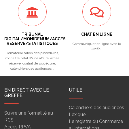
TRIBUNAL
CHAT EN LIGNE
DIGITAL/MONIDENUM/ACCES
RESERVE/STATISTIQUES
Communiquer en ligne avec le
Greffe...
Dématérialisation des procédures,
connaître l'état d'une affaire, accès
réservé, contrat de procédure,
calendriers des audiences...
EN DIRECT AVEC LE
UTILE
GREFFE
Calendriers des audiences
Suivre une formalité au
Lexique
RCS
Le registre du Commerce
Accès RPVA
à l'international