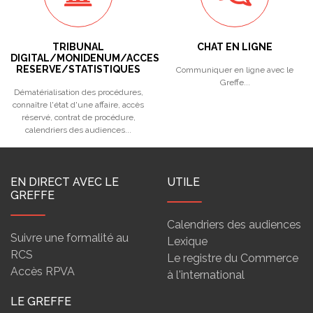
TRIBUNAL
CHAT EN LIGNE
DIGITAL/MONIDENUM/ACCES
RESERVE/STATISTIQUES
Communiquer en ligne avec le
Greffe...
Dématérialisation des procédures,
connaître l'état d'une affaire, accès
réservé, contrat de procédure,
calendriers des audiences...
EN DIRECT AVEC LE
UTILE
GREFFE
Calendriers des audiences
Suivre une formalité au
Lexique
RCS
Le registre du Commerce
Accès RPVA
à l'international
LE GREFFE