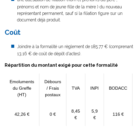
prénoms et nom de jeune fille de la mère ) du nouveau
représentant permanent, sauf si la filiation figure sur un
document déjà produit.
Coût
Joindre à la formalité un règlement de
185.77 € (comprenant
13,16 € de coût de dépôt d'actes).
Répartition du montant exigé pour cette formalité
Emoluments
Débours
du Greffe
/ Frais
TVA
INPI
BODACC
(HT)
postaux
8,45
5,9
42,26 €
0 €
116 €
€
€