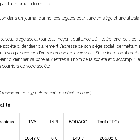
e pas lui-même la formalité
ation dans un journal d’annonces légales pour l'ancien siège et une attest
nouveau siège social (par tout moyen : quittance EDF, téléphone, bail, contra
re société d'identifier clairement l'adresse de son siège social, permettant
ou à vos partenaires d'entrer en contact avec vous. Si le siège social est fi
vient d'identifier sa boîte aux lettres au nom de la société et d'accomplir
 courriers de votre société
 (comprenant 13,16 € de coût de dépôt d'actes)
alité
postaux
TVA
INPI
BODACC
Tarif (TTC)
10,47 €
0 €
143 €
205,82 €