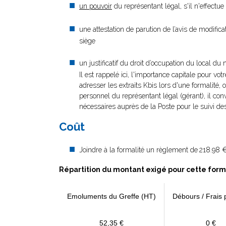
un pouvoir
du représentant légal, s'il n'effectu
une attestation de parution de l’avis de modific
siège
un justificatif du droit d’occupation du local du 
Il est rappelé ici, l'importance capitale pour vot
adresser les extraits Kbis lors d'une formalité, 
personnel du représentant légal (gérant), il con
nécessaires auprès de la Poste pour le suivi des
Coût
Joindre à la formalité un règlement de
218.98 €
Répartition du montant exigé pour cette form
Emoluments du Greffe (HT)
Débours / Frais 
52,35 €
0 €