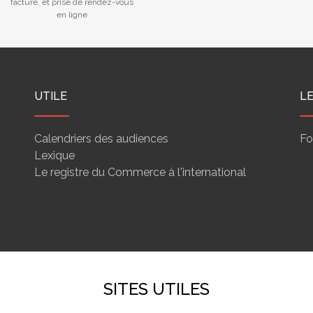
facture, et prise de rendez-vous
en ligne
UTILE
L
Calendriers des audiences
Fo
Lexique
Le registre du Commerce à l'international
SITES UTILES