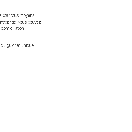
se (par tous moyens :
entreprise, vous pouvez
 domiciliation
e
du guichet unique