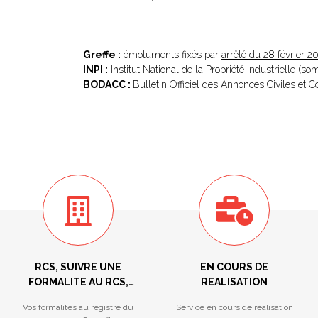
Greffe :
émoluments fixés par
arrêté du 28 février 2
INPI :
Institut National de la Propriété Industrielle (s
BODACC :
Bulletin Officiel des Annonces Civiles et
RCS, SUIVRE UNE
EN COURS DE
FORMALITE AU RCS,
REALISATION
REGISTRE DES LMNP,
Vos formalités au registre du
Service en cours de réalisation
HYPOTHEQUES