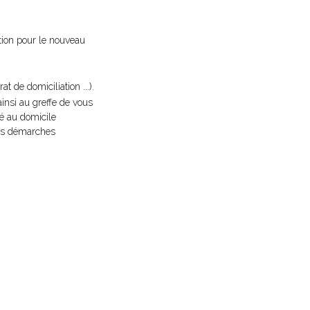
ation pour le nouveau
t de domiciliation ...).
 ainsi au greffe de vous
xé au domicile
 les démarches