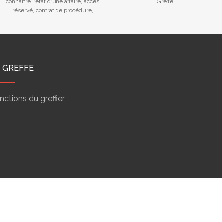
connaître l'état d'une affaire, accès
Greffe...
réservé, contrat de procédure,
calendriers des audiences...
E GREFFE
nctions du greffier