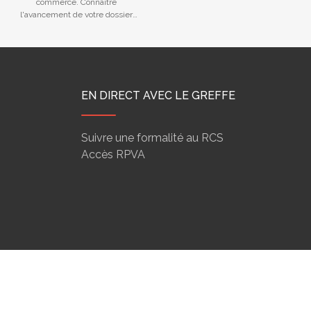
commerce. Connaître
MARITIMES...
l'avancement de votre dossier
déposé au Greffe.
EN DIRECT AVEC LE GREFFE
Suivre une formalité au RCS
Accès RPVA