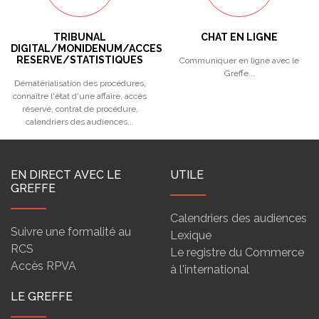
TRIBUNAL
CHAT EN LIGNE
DIGITAL/MONIDENUM/ACCES
RESERVE/STATISTIQUES
Communiquer en ligne avec le
Greffe...
Dématérialisation des procédures,
connaître l'état d'une affaire, accès
réservé, contrat de procédure,
calendriers des audiences...
EN DIRECT AVEC LE
UTILE
GREFFE
Calendriers des audiences
Suivre une formalité au
Lexique
RCS
Le registre du Commerce
Accès RPVA
à l'international
LE GREFFE