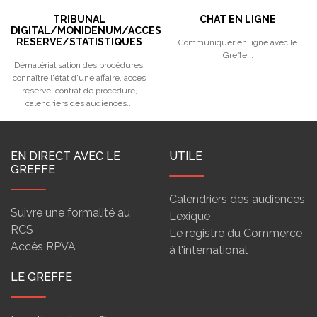
TRIBUNAL
CHAT EN LIGNE
DIGITAL/MONIDENUM/ACCES
RESERVE/STATISTIQUES
Communiquer en ligne avec le
Greffe...
Dématérialisation des procédures,
connaître l'état d'une affaire, accès
réservé, contrat de procédure,
calendriers des audiences...
EN DIRECT AVEC LE
UTILE
GREFFE
Calendriers des audiences
Suivre une formalité au
Lexique
RCS
Le registre du Commerce
Accès RPVA
à l'international
LE GREFFE