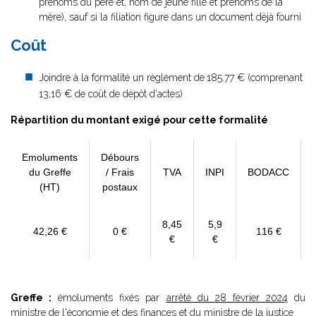
prénoms du père et, nom de jeune fille et prénoms de la
mère), sauf si la filiation figure dans un document déjà fourni
Coût
Joindre à la formalité un règlement de
185.77 € (comprenant
13,16 € de coût de dépôt d'actes)
Répartition du montant exigé pour cette formalité
Emoluments
Débours
du Greffe
/ Frais
TVA
INPI
BODACC
(HT)
postaux
8,45
5,9
42,26 €
0 €
116 €
€
€
Greffe :
émoluments fixés par
arrêté du 28 février 2024
du
ministre de l'économie et des finances et du ministre de la justice