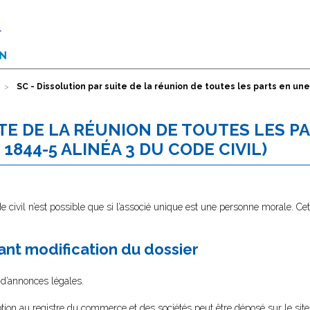
SC - Dissolution par suite de la réunion de toutes les parts en une 
ITE DE LA RÉUNION DE TOUTES LES P
1844-5 ALINÉA 3 DU CODE CIVIL)
e civil n’est possible que si l’associé unique est une personne morale. Cett
nt modification du dossier
 d’annonces légales.
tion au registre du commerce et des sociétés peut être déposé sur le sit