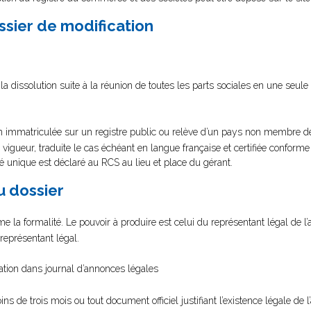
ssier de modification
 la dissolution suite à la réunion de toutes les parts sociales en une seule
on immatriculée sur un registre public ou relève d’un pays non membre
 vigueur, traduite le cas échéant en langue française et certifiée conform
cié unique est déclaré au RCS au lieu et place du gérant.
au dossier
me la formalité. Le pouvoir à produire est celui du représentant légal de l’
représentant légal.
cation dans journal d’annonces légales
ns de trois mois ou tout document officiel justifiant l’existence légale de l’