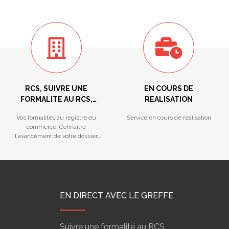
RCS, SUIVRE UNE
EN COURS DE
FORMALITE AU RCS,
REALISATION
REGISTRE DES LMNP,
Vos formalités au registre du
Service en cours de réalisation
HYPOTHEQUES
commerce. Connaître
MARITIMES...
l'avancement de votre dossier
déposé au Greffe.
EN DIRECT AVEC LE GREFFE
Suivre une formalité au RCS