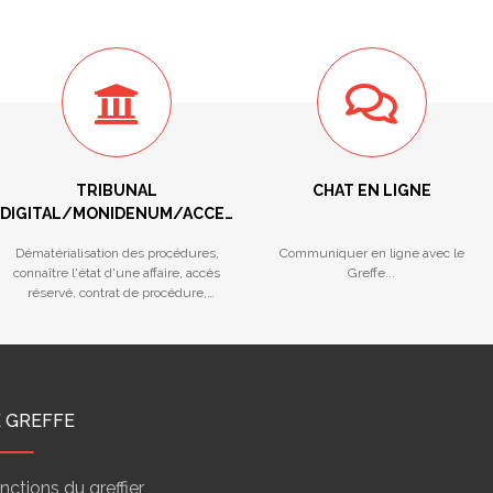
TRIBUNAL
CHAT EN LIGNE
DIGITAL/MONIDENUM/ACCES
RESERVE/STATISTIQUES
Dématérialisation des procédures,
Communiquer en ligne avec le
connaître l'état d'une affaire, accès
Greffe...
réservé, contrat de procédure,
calendriers des audiences...
E GREFFE
nctions du greffier