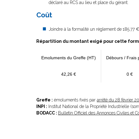
déclaré au RCS au lieu et place du gérant.
Coût
Joindre à la formalité un règlement de
185.77 €
Répartition du montant exigé pour cette form
Emoluments du Greffe (HT)
Débours / Frais 
42,26 €
0 €
Greffe :
émoluments fixés par
arrêté du 28 février 2
INPI :
Institut National de la Propriété Industrielle (s
BODACC :
Bulletin Officiel des Annonces Civiles et