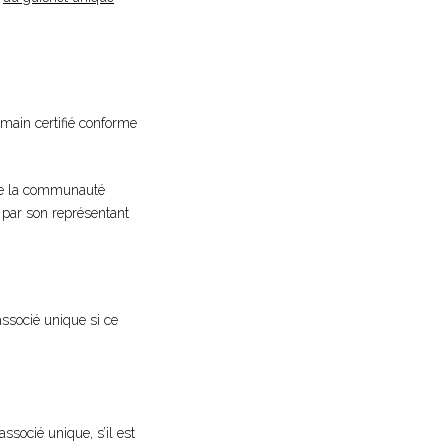
 main certifié conforme
 de la communauté
e par son représentant
associé unique si ce
associé unique, s’il est