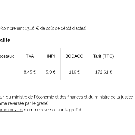
(comprenant 13,16 € de coût de dépôt d'actes)
alité
postaux
TVA
INPI
BODACC
Tarif (TTC)
8,45 €
5,9 €
116 €
172,61 €
024
du ministre de l'économie et des finances et du ministre de la justice
omme reversée par le greffe)
 Commerciales
(somme reversée par le greffe)