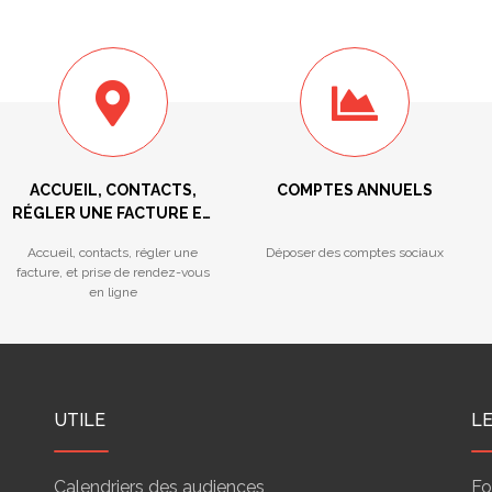
ACCUEIL, CONTACTS,
COMPTES ANNUELS
RÉGLER UNE FACTURE ET
PRISE DE RENDEZ-VOUS
Accueil, contacts, régler une
Déposer des comptes sociaux
facture, et prise de rendez-vous
en ligne
UTILE
L
Calendriers des audiences
Fo