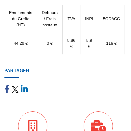
Emoluments
Débours
du Greffe
/ Frais
TVA
INPI
BODACC
(HT)
postaux
8,86
5,9
44,29 €
0 €
116 €
€
€
PARTAGER