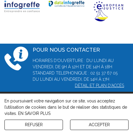
POUR NOUS CONTACTER
HORAIRES D'OUVERTURE : DU LUNDI AU
VENDREDI, DE 9H À 12H ET DE 14H À 18H
STANDARD TELEPHONIQUE : 02 51 37 67 05
DU LUNDI AU VENDREDI, DE 14H À 17H
DÉTAIL ET PLAN D'ACCÈS
En poursuivant votre navigation sur ce site, vous acceptez
© 2026, Greffe du tribunal de commerce de La Roche-sur-Yon
l’utilisation de cookies dans le but de réaliser des statistiques de
-
Mentions légales
-
Contact
-
Gestion des cookies
-
Politique
visites.
EN SAVOIR PLUS
de confidentialité et de cookies
Version : 1.8.1
REFUSER
ACCEPTER