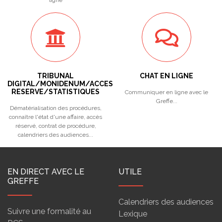
ligne
TRIBUNAL
CHAT EN LIGNE
DIGITAL/MONIDENUM/ACCES
RESERVE/STATISTIQUES
Communiquer en ligne avec le
Greffe...
Dématérialisation des procédures,
connaître l'état d'une affaire, accès
réservé, contrat de procédure,
calendriers des audiences...
EN DIRECT AVEC LE
UTILE
GREFFE
Calendriers des audiences
Suivre une formalité au
Lexique