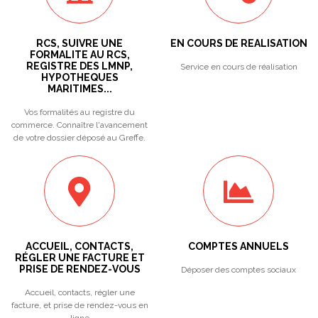
RCS, SUIVRE UNE
EN COURS DE REALISATION
FORMALITE AU RCS,
REGISTRE DES LMNP,
Service en cours de réalisation
HYPOTHEQUES
MARITIMES...
Vos formalités au registre du
commerce. Connaître l'avancement
de votre dossier déposé au Greffe.
ACCUEIL, CONTACTS,
COMPTES ANNUELS
RÉGLER UNE FACTURE ET
PRISE DE RENDEZ-VOUS
Déposer des comptes sociaux
Accueil, contacts, régler une
facture, et prise de rendez-vous en