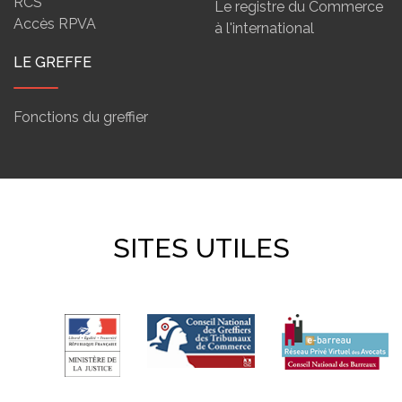
RCS
Le registre du Commerce
Accès RPVA
à l'international
LE GREFFE
Fonctions du greffier
SITES UTILES