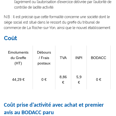
l’agrément ou l’autorisation d’exercice délivrée par l’autorité de
contrôle de ladite activité.
N.B : Il est précisé que cette formalité concerne une société dont le
siège social est situé dans le ressort du greffe du tribunal de
commerce de La Roche-sur-Yon, ainsi que le nouvel établissement
Coût
Emoluments
Débours
du Greffe
/ Frais
TVA
INPI
BODACC
(HT)
postaux
8,86
5,9
44,29 €
0 €
0 €
€
€
Coût prise d'activité avec achat et premier
avis au BODACC paru