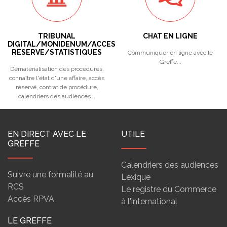
TRIBUNAL
CHAT EN LIGNE
DIGITAL/MONIDENUM/ACCES
RESERVE/STATISTIQUES
Communiquer en ligne avec le
Greffe...
Dématérialisation des procédures,
connaître l'état d'une affaire, accès
réservé, contrat de procédure,
calendriers des audiences...
EN DIRECT AVEC LE
UTILE
GREFFE
Calendriers des audiences
Suivre une formalité au
Lexique
RCS
Le registre du Commerce
Accès RPVA
à l'international
LE GREFFE